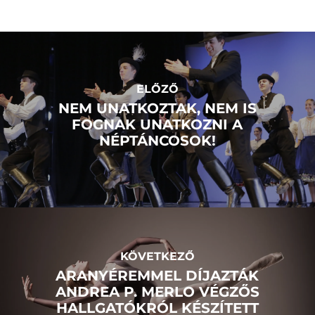
ELŐZŐ
NEM UNATKOZTAK, NEM IS
FOGNAK UNATKOZNI A
NÉPTÁNCOSOK!
KÖVETKEZŐ
ARANYÉREMMEL DÍJAZTÁK
ANDREA P. MERLO VÉGZŐS
HALLGATÓKRÓL KÉSZÍTETT