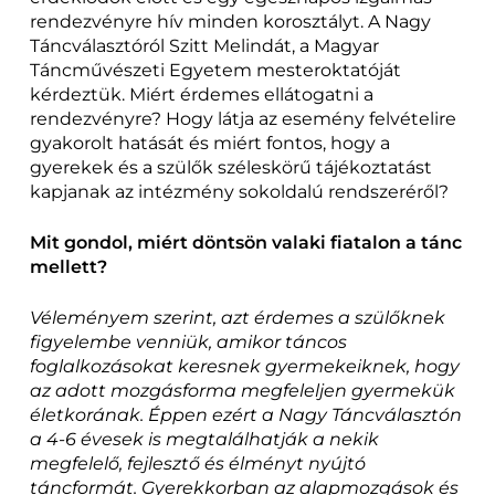
rendezvényre hív minden korosztályt. A Nagy
Táncválasztóról Szitt Melindát, a Magyar
Táncművészeti Egyetem mesteroktatóját
kérdeztük. Miért érdemes ellátogatni a
rendezvényre? Hogy látja az esemény felvételire
gyakorolt hatását és miért fontos, hogy a
gyerekek és a szülők széleskörű tájékoztatást
kapjanak az intézmény sokoldalú rendszeréről?
Mit gondol, miért döntsön valaki fiatalon a tánc
mellett?
Véleményem szerint, azt érdemes a szülőknek
figyelembe venniük, amikor táncos
foglalkozásokat keresnek gyermekeiknek, hogy
az adott mozgásforma megfeleljen gyermekük
életkorának.
Éppen ezért a Nagy Táncválasztón
a 4-6 évesek is megtalálhatják a nekik
megfelelő, fejlesztő és élményt nyújtó
táncformát. Gyerekkorban az alapmozgások és