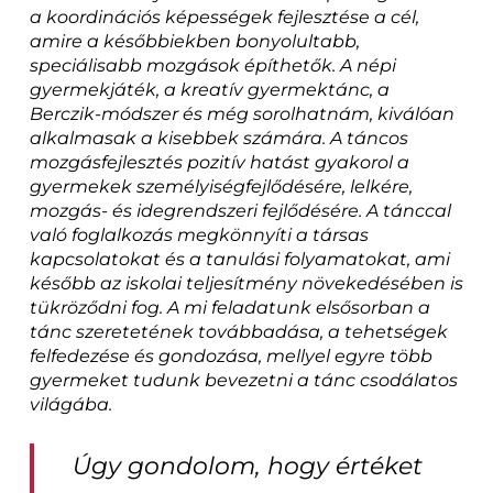
a koordinációs képességek fejlesztése a cél,
amire a későbbiekben bonyolultabb,
speciálisabb mozgások építhetők. A népi
gyermekjáték, a kreatív gyermektánc, a
Berczik-módszer és még sorolhatnám, kiválóan
alkalmasak a kisebbek számára. A táncos
mozgásfejlesztés pozitív hatást gyakorol a
gyermekek személyiségfejlődésére, lelkére,
mozgás- és idegrendszeri fejlődésére. A tánccal
való foglalkozás megkönnyíti a társas
kapcsolatokat és a tanulási folyamatokat, ami
később az iskolai teljesítmény növekedésében is
tükröződni fog.
A mi feladatunk elsősorban a
tánc szeretetének továbbadása, a tehetségek
felfedezése és gondozása, mellyel egyre több
gyermeket tudunk bevezetni a tánc csodálatos
világába.
Úgy gondolom, hogy értéket