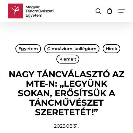
Skip
Men
to
keresés
Kosár
Kosár
main
bezárása
content
Egyetem
Gimnázium, kollégium
Hírek
Kiemelt
NAGY TÁNCVÁLASZTÓ AZ
MTE-N: „LEGYÜNK
SOKAN, ERŐSÍTSÜK A
TÁNCMŰVÉSZET
SZERETETÉT!”
2023.08.31.