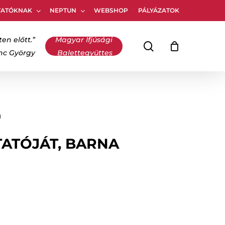
TATÓKNAK
NEPTUN
WEBSHOP
PÁLYÁZATOK
Kosár
bezárása
ten előtt.”
Magyar Ifjúsági
keresés
inc György
Balettegyüttes
TATÓJÁT, BARNA