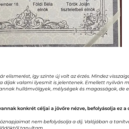
 elismerést, így szinte új volt az érzés. Mindez visszaig
a díjak valami ilyesmit is jelentenek. Emellett nyilván
annak hullámvölgyek, mélységek és magasságok, de ez
vannak konkrét céljai a jövőre nézve, befolyásolja ez a
öznapjaimat nem befolyásolja a díj. Valójában a tanítv
lődöktől tanultam.