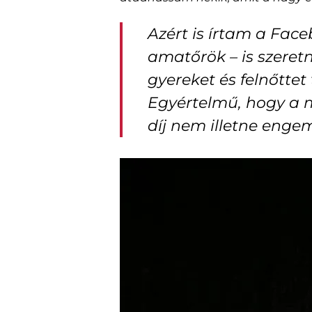
Azért is írtam a Fac
amatőrök – is szere
gyereket és felnőtte
Egyértelmű, hogy a m
díj nem illetne engem