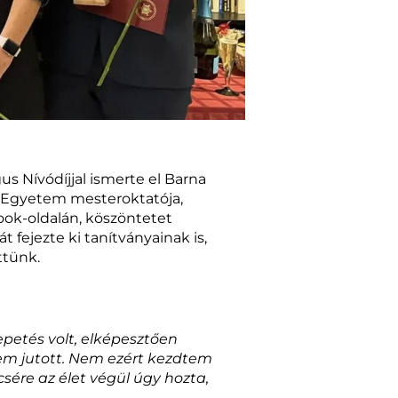
s Nívódíjjal ismerte el Barna
 Egyetem mesteroktatója,
ook-oldalán, köszöntetet
 fejezte ki tanítványainak is,
ttünk.
etés volt, elképesztően
em jutott. Nem ezért kezdtem
ére az élet végül úgy hozta,