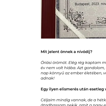
Mit jelent önnek a nívódíj?
Óriási örömöt. Elég rég kaptam már
év nem volt hiába. Azt gondolom, 
nap könnyű az ember életében, v
adnak!
Egy ilyen elismerés után esetleg 
Céljaim mindig vannak, de a hétk
átadhassam nekik, amit a nagy e