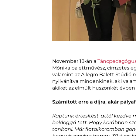
November 18-án a
Táncpedagógus
Mónika balettművész, címzetes e
valamint az Allegro Balett Stúdió
nyilvánítva mindenkinek, aki valam
akiket az elmúlt huszonkét évben t
Számított erre a díjra, akár pály
Kaptunk értesítést, attól kezdve
boldoggá tett. Hogy korábban sz
tanítani. Már fiatalkoromban gon
hogy viszonylag hamar, 30 éves 