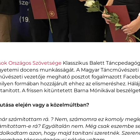
ok Országos Szövetsége
Klasszikus Balett Táncpedagógu
gyetemi docens munkásságát. A Magyar Táncművészeti
 művészeti vezetője megható posztot fogalmazott Faceb
ilyen formában hozzájárult ehhez az elismeréshez. Háláját
anított. A frissen kitüntetett Barna Mónikával beszélge
afutása elején vagy a közelmúltban?
 már számítottam rá.
?
Nem, számomra ez komoly meglep
ámítottam-e rá? Egyáltalán nem. Még csak eszembe s
dolkodtam azon, hogy majd tanítani szeretnék. Szerencs
koromban táncpedagógusi pályán voltam.