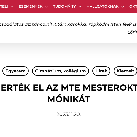
TELI
ESEMÉNYEK
TUDOMÁNY
HALLGATÓKNAK
OK
Kosár
csodálatos az: táncolni! Kitárt karokkal röpködni Isten felé: Is
Lőr
bezáráshoz
Egyetem
Gimnázium, kollégium
Hírek
Kiemelt
MERTÉK EL AZ MTE MESTEROK
MÓNIKÁT
2023.11.20.