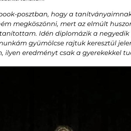
ebook-posztban, hogy a tanítványaimnak 
tném megköszönni, mert az elmúlt huszo
t tanítottam. Idén diplomázik a negyedik
unkám gyümölcse rajtuk keresztül jelen
, ilyen eredményt csak a gyerekekkel tud