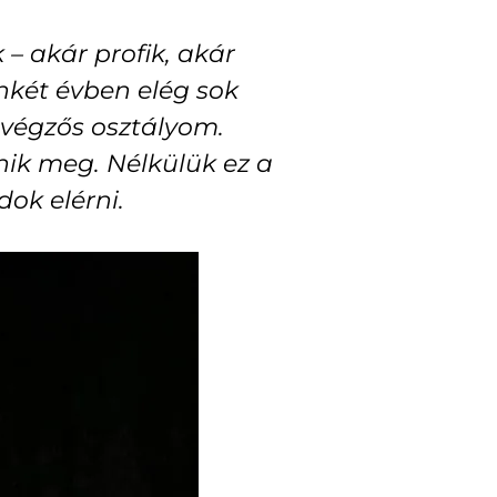
– akár profik, akár
nkét évben elég sok
 végzős osztályom.
ik meg. Nélkülük ez a
ok elérni.