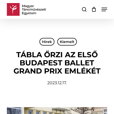
Skip
Men
to
keresés
Kosár
Kosár
main
bezárása
content
Hírek
Kiemelt
TÁBLA ŐRZI AZ ELSŐ
BUDAPEST BALLET
GRAND PRIX EMLÉKÉT
2023.12.17.