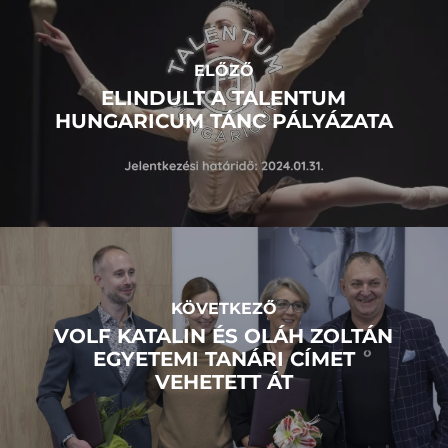
ELŐZŐ
ELINDULT A TALENTUM
HUNGARICUM TÁNC PÁLYÁZATA
KÖVETKEZŐ
VOLF KATALIN ÉS OLÁH ZOLTÁN
EGYETEMI TANÁRI CÍMET
VEHETETT ÁT