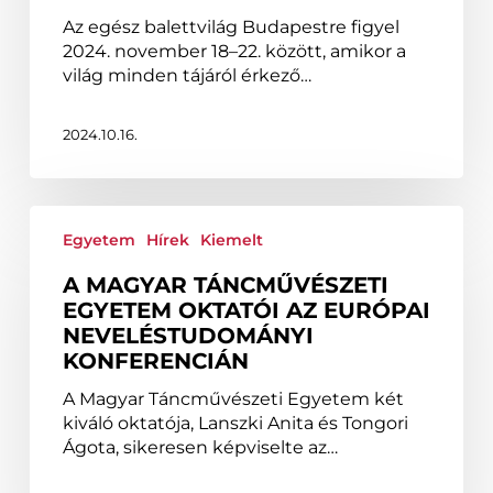
Az egész balettvilág Budapestre figyel
2024. november 18–22. között, amikor a
világ minden tájáról érkező…
2024.10.16.
A
Magyar
Egyetem
Hírek
Kiemelt
Táncművészeti
A MAGYAR TÁNCMŰVÉSZETI
Egyetem
EGYETEM OKTATÓI AZ EURÓPAI
oktatói
NEVELÉSTUDOMÁNYI
az
KONFERENCIÁN
Európai
Neveléstudományi
A Magyar Táncművészeti Egyetem két
Konferencián
kiváló oktatója, Lanszki Anita és Tongori
Ágota, sikeresen képviselte az…