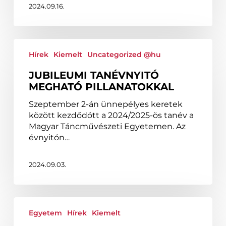
2024.09.16.
Jubileumi
tanévnyitó
Hírek
Kiemelt
Uncategorized @hu
megható
JUBILEUMI TANÉVNYITÓ
pillanatokkal
MEGHATÓ PILLANATOKKAL
Szeptember 2-án ünnepélyes keretek
között kezdődött a 2024/2025-ös tanév a
Magyar Táncművészeti Egyetemen. Az
évnyitón…
2024.09.03.
Versenyképes
és
Egyetem
Hírek
Kiemelt
vonzó