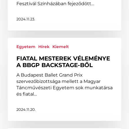
Grand
Fesztívál Színházában fejeződött…
Prix
2024.11.23.
Fiatal
mesterek
Egyetem
Hírek
Kiemelt
véleménye
FIATAL MESTEREK VÉLEMÉNYE
a
A BBGP BACKSTAGE-BŐL
BBGP
backstage-
A Budapest Ballet Grand Prix
ből
szervezőbizottsága mellett a Magyar
Táncművészeti Egyetem sok munkatársa
és fiatal…
2024.11.20.