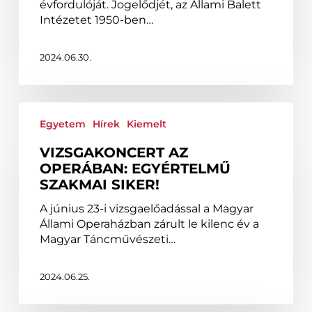
évfordulóját. Jogelődjét, az Állami Balett
Intézetet 1950-ben…
2024.06.30.
Vizsgakoncert
az
Egyetem
Hírek
Kiemelt
Operában:
VIZSGAKONCERT AZ
Egyértelmű
OPERÁBAN: EGYÉRTELMŰ
szakmai
SZAKMAI SIKER!
siker!
A június 23-i vizsgaelőadással a Magyar
Állami Operaházban zárult le kilenc év a
Magyar Táncművészeti…
2024.06.25.