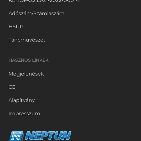
KEHOP-5.2.15-21-2022-00014
Adószám/Számlaszám
HSUP
Táncművészet
HASZNOS LINKEK
Megjelenések
CG
Alapítvány
Impresszum