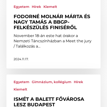
Fodorné
Molnár
Egyetem
Hírek
Kiemelt
Márta
FODORNÉ MOLNÁR MÁRTA ÉS
és
NAGY TAMÁS A BBGP-
Nagy
FELKÉSZÜLÉS FINISÉRŐL
Tamás
a
November 18-án este hat órakor a
BBGP-
Nemzeti Táncszínházban a Meet the jury
felkészülés
/ Találkozás a…
finiséről
2024.11.17.
Ismét
a
Egyetem
Gimnázium, kollégium
Hírek
balett
Kiemelt
fővárosa
lesz
ISMÉT A BALETT FŐVÁROSA
Budapest
LESZ BUDAPEST