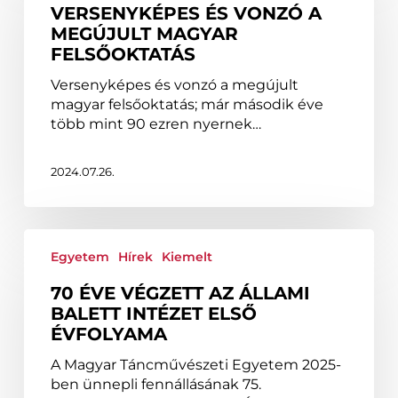
VERSENYKÉPES ÉS VONZÓ A
a
MEGÚJULT MAGYAR
megújult
FELSŐOKTATÁS
magyar
felsőoktatás
Versenyképes és vonzó a megújult
magyar felsőoktatás; már második éve
több mint 90 ezren nyernek…
2024.07.26.
70
éve
Egyetem
Hírek
Kiemelt
végzett
70 ÉVE VÉGZETT AZ ÁLLAMI
az
BALETT INTÉZET ELSŐ
Állami
ÉVFOLYAMA
Balett
Intézet
A Magyar Táncművészeti Egyetem 2025-
első
ben ünnepli fennállásának 75.
évfolyama