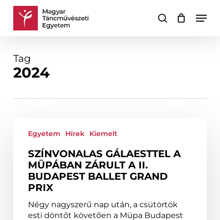
Skip
Men
to
keresés
Kosár
Kosár
main
bezárása
content
Tag
2024
Színvonalas
gálaesttel
Egyetem
Hírek
Kiemelt
a
SZÍNVONALAS GÁLAESTTEL A
Müpában
MÜPÁBAN ZÁRULT A II.
zárult
BUDAPEST BALLET GRAND
a
PRIX
II.
Budapest
Négy nagyszerű nap után, a csütörtök
Ballet
esti döntőt követően a Müpa Budapest