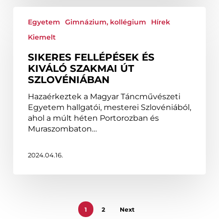
Sikeres
fellépések
Egyetem
Gimnázium, kollégium
Hírek
és
Kiemelt
kiváló
szakmai
SIKERES FELLÉPÉSEK ÉS
út
KIVÁLÓ SZAKMAI ÚT
Szlovéniában
SZLOVÉNIÁBAN
Hazaérkeztek a Magyar Táncművészeti
Egyetem hallgatói, mesterei Szlovéniából,
ahol a múlt héten Portorozban és
Muraszombaton…
2024.04.16.
1
2
Next