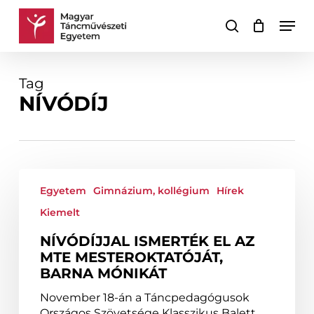
Skip
Men
to
keresés
Kosár
Kosár
main
bezárása
content
Tag
NÍVÓDÍJ
Nívódíjjal
ismerték
Egyetem
Gimnázium, kollégium
Hírek
el
Kiemelt
az
MTE
NÍVÓDÍJJAL ISMERTÉK EL AZ
mesteroktatóját,
MTE MESTEROKTATÓJÁT,
Barna
BARNA MÓNIKÁT
Mónikát
November 18-án a Táncpedagógusok
Országos Szövetsége Klasszikus Balett