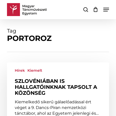
Skip
Men
to
keresés
Kosár
Kosár
main
bezárása
content
Tag
PORTOROZ
Szlovéniában
is
Hírek
Kiemelt
hallgatóinknak
SZLOVÉNIÁBAN IS
tapsolt
HALLGATÓINKNAK TAPSOLT A
a
KÖZÖNSÉG
közönség
Kiemelkedő sikerű gálaelőadással ért
véget a 9. Dancs-Piran nemzetközi
tánctábor, ahol az Egyetem jelenlegi és…