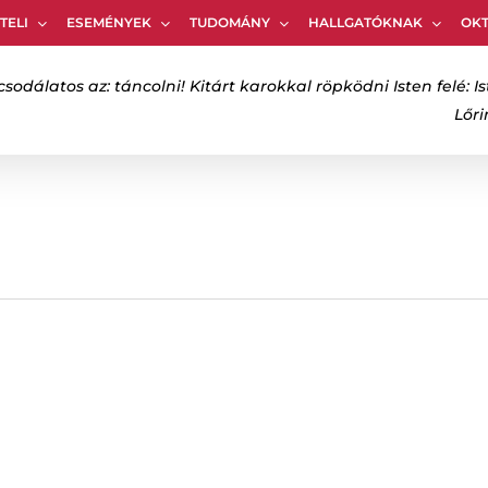
TELI
ESEMÉNYEK
TUDOMÁNY
HALLGATÓKNAK
OK
Kosár
csodálatos az: táncolni! Kitárt karokkal röpködni Isten felé: Is
Lőr
bezáráshoz