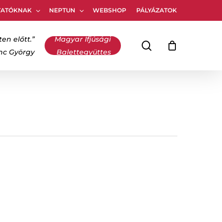
TATÓKNAK
NEPTUN
WEBSHOP
PÁLYÁZATOK
Kosár
bezárása
ten előtt.”
Magyar Ifjúsági
keresés
inc György
Balettegyüttes