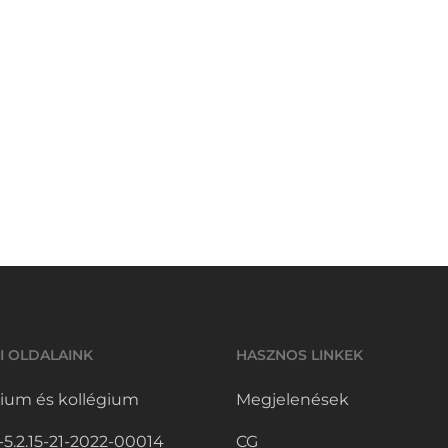
I OLDALAINK
HASZNOS LINKEK
ium és kollégium
Megjelenések
.2.15-21-2022-00014
CG