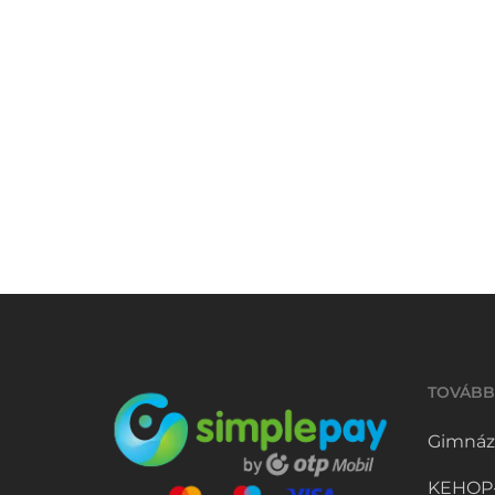
regisztrációjánál
A BBGP
jártunk
REGISZTRÁCIÓJÁNÁL
JÁRTUNK
A nulladik nappal hétfőn este
megkezdődött a Budapest Ballet
Grand Prix. A Nemzeti Táncszínház
előterében…
2023.11.21.
TOVÁBB
Gimnáz
KEHOP-5