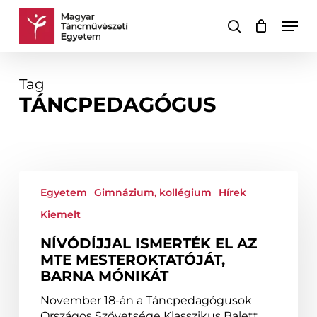
Skip
Men
to
keresés
Kosár
Kosár
main
bezárása
content
Tag
TÁNCPEDAGÓGUS
Nívódíjjal
ismerték
Egyetem
Gimnázium, kollégium
Hírek
el
Kiemelt
az
MTE
NÍVÓDÍJJAL ISMERTÉK EL AZ
mesteroktatóját,
MTE MESTEROKTATÓJÁT,
Barna
BARNA MÓNIKÁT
Mónikát
November 18-án a Táncpedagógusok
Országos Szövetsége Klasszikus Balett