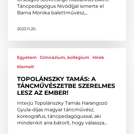
Táncpedagógus Nívódíjjal ismerte el
Barna Mónika balettművész,…
2023.11.20.
Topolánszky
Tamás:
Egyetem
Gimnázium, kollégium
Hírek
A
Kiemelt
táncművészetbe
szerelmes
TOPOLÁNSZKY TAMÁS: A
lesz
TÁNCMŰVÉSZETBE SZERELMES
az
LESZ AZ EMBER!
ember!
Interjú Topolánszky Tamás Harangozó
Gyula-díjas magyar táncművész,
koreográfus, táncpedagógussal, aki
mindenkit arra bátorít, hogy válassza…