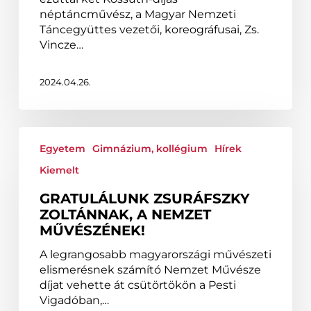
néptáncművész, a Magyar Nemzeti
Táncegyüttes vezetői, koreográfusai, Zs.
Vincze…
2024.04.26.
Gratulálunk
Zsuráfszky
Egyetem
Gimnázium, kollégium
Hírek
Zoltánnak,
Kiemelt
a
Nemzet
GRATULÁLUNK ZSURÁFSZKY
Művészének!
ZOLTÁNNAK, A NEMZET
MŰVÉSZÉNEK!
A legrangosabb magyarországi művészeti
elismerésnek számító Nemzet Művésze
díjat vehette át csütörtökön a Pesti
Vigadóban,…