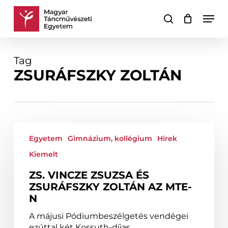
Skip
Men
to
keresés
Kosár
Kosár
main
bezárása
content
Tag
ZSURÁFSZKY ZOLTÁN
Zs.
Vincze
Egyetem
Gimnázium, kollégium
Hírek
Zsuzsa
Kiemelt
és
Zsuráfszky
ZS. VINCZE ZSUZSA ÉS
Zoltán
ZSURÁFSZKY ZOLTÁN AZ MTE-
az
N
MTE-
A májusi Pódiumbeszélgetés vendégei
n
ezúttal két Kossuth-díjas