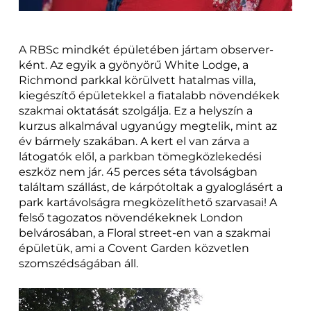
A RBSc mindkét épületében jártam observer-
ként. Az egyik a gyönyörű White Lodge, a
Richmond parkkal körülvett hatalmas villa,
kiegészítő épületekkel a fiatalabb növendékek
szakmai oktatását szolgálja. Ez a helyszín a
kurzus alkalmával ugyanúgy megtelik, mint az
év bármely szakában. A kert el van zárva a
látogatók elől, a parkban tömegközlekedési
eszköz nem jár. 45 perces séta távolságban
találtam szállást, de kárpótoltak a gyaloglásért a
park kartávolságra megközelíthető szarvasai! A
felső tagozatos növendékeknek London
belvárosában, a Floral street-en van a szakmai
épületük, ami a Covent Garden közvetlen
szomszédságában áll.