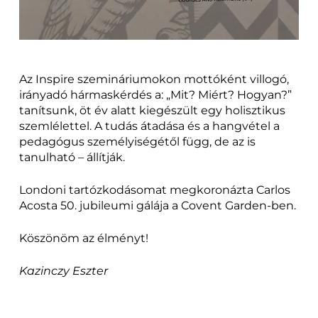
Az Inspire szemináriumokon mottóként villogó,
irányadó hármaskérdés a: „Mit? Miért? Hogyan?”
tanítsunk, öt év alatt kiegészült egy holisztikus
szemlélettel. A tudás átadása és a hangvétel a
pedagógus személyiségétől függ, de az is
tanulható – állítják.
Londoni tartózkodásomat megkoronázta Carlos
Acosta 50. jubileumi gálája a Covent Garden-ben.
Köszönöm az élményt!
Kazinczy Eszter