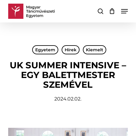
Skip
Men
to
keresés
Kosár
Kosár
main
bezárása
content
Egyetem
Hírek
Kiemelt
UK SUMMER INTENSIVE –
EGY BALETTMESTER
SZEMÉVEL
2024.02.02.