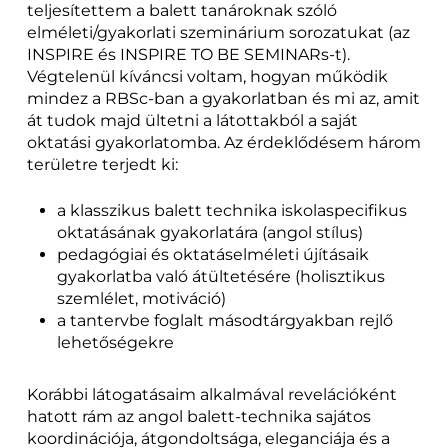
teljesítettem a balett tanároknak szóló
elméleti/gyakorlati szeminárium sorozatukat (az
INSPIRE és INSPIRE TO BE SEMINARs-t).
Végtelenül kíváncsi voltam, hogyan működik
mindez a RBSc-ban a gyakorlatban és mi az, amit
át tudok majd ültetni a látottakból a saját
oktatási gyakorlatomba. Az érdeklődésem három
területre terjedt ki:
a klasszikus balett technika iskolaspecifikus
oktatásának gyakorlatára (angol stílus)
pedagógiai és oktatáselméleti újításaik
gyakorlatba való átültetésére (holisztikus
szemlélet, motiváció)
a tantervbe foglalt másodtárgyakban rejlő
lehetőségekre
Korábbi látogatásaim alkalmával revelációként
hatott rám az angol balett-technika sajátos
koordinációja, átgondoltsága, eleganciája és a