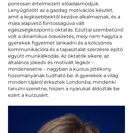
pontosan értelmezett előadásmódjuk.
Lenyűgözött az a gazdag motivációs készlet,
amit a legkisebbektől kezdve alkalmaznak, és a
mára alapvető fontosságúvá vált
egészségközpontú oktatás. Ezúttal szembetűnő
volt a dinamikus óravezetés, mely nem hagyta a
gyerekek figyelmét lankadni és a kölcsönös
kommunikációra és a tapasztalat szerzésre építő
együtt-munkálkodás. Az oktatók sikere, az
általános jókedv és motivált légkör –
mindenesetre – nagyban a kurzus jótékony
hozományának tudható be. A gyerekek a világ
minden tájáról érkeztek Londonba, mindenki
tanulni szeretne, hiszen a nyarukat áldozták be
ezért a kurzusért.