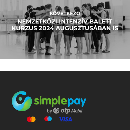
KÖVETKEZŐ
NEMZETKÖZI INTENZÍV BALETT
KURZUS 2024 AUGUSZTUSÁBAN IS