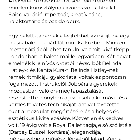
A felvehető másod-kurzusok tekintetében
minden korosztálynak azonos volt a kínálat.
Spicc-variáció, repertoár, kreatív-tánc,
karaktertánc és pas de deux.
Egy balett-tanárnak a legtöbbet az nyújt, ha egy
másik balett-tanárt lát munka közben. Minden
mester órájából lehet tanulni valamit, kiváltképp
Londonban, a balett mai fellegvárában. Két nevet
emelnék ki a nívós oktatói névsorból: Belinda
Hatley-t és Kenta Kura-t. Belinda Hatley-nek
remek ritmikájú gyakorlatai voltak és pontosan
fogalmazott instrukciói. Jobbára a gyerekek
mozgásban való ön-megtapasztalását
részesítette előnyben a javítások alkalmával és a
kérdés felvetés technikáját, amivel rávezette
őket a mozdulat megértésére és a helyes és
esztétikus kivitelezésére. Közvetlen és kedves
volt. 19 évig volt a Royal Ballet tagja, első szólistája
(Darcey Bussell kortársa), eleganciája,
igényessége a művészi lényéből fakad. Kenta