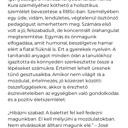
Kura személyéhez köthető a holisztikus
szemlélet bevezetése a RBSc-ban. Személyében
egy üde, vidám, lendületes, végtelenül ösztönző
pedagógust ismerhettem meg. Számára első
volt a jó, felszabadult, de koncentrált órahangulat
megteremtése. Egymás és önmagunk
elfogadása, amit humorral, beszélgetve hamar
elért a fiatal fiúknál is. Ért a gyerekek nyelvén. A
tanítandó anyagot minden órán a tanulókhoz
igazította és könnyedén szerkesztette össze a
lépéseket számukra. Értelmet lehelt üresnek
tűnő gesztusaikba. Amikor nem világít rá a
mozdulat, értelmezés, jó közérzet közötti
összefüggésekre, akkor is érezhető
észrevételeiben az egységben való gondolkodás
és a pozitív életszemlélet.
„Hibázni szabad. A balettet fel kell fedezni
magunkban. El kell mélyülni a mozdulatokban.
Nem elvárásokat állítani magunk elé.” – José