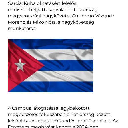
Garcia, Kuba oktatásért felelős
miniszterhelyettese, valamint az ország
magyarországi nagykövete, Guillermo Vázquez
Moreno és Mikó Nóra, a nagykövetség
munkatársa.
A Campus látogatással egybekötött
megbeszélés fókuszában a két ország közötti
felsőoktatási együttműködés lehetősége állt. Az
Egyetem meghívást kapott a 2024-ben