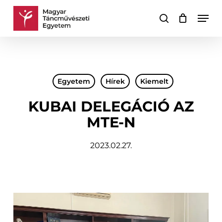
Skip
Men
to
keresés
Kosár
Kosár
main
bezárása
content
Egyetem
Hírek
Kiemelt
KUBAI DELEGÁCIÓ AZ
MTE-N
2023.02.27.