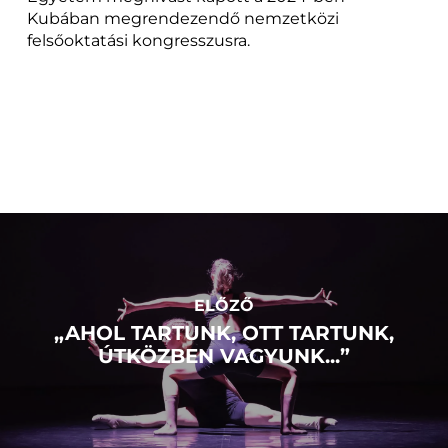
Kubában megrendezendő nemzetközi
felsőoktatási kongresszusra.
ELŐZŐ
„AHOL TARTUNK, OTT TARTUNK,
ÚTKÖZBEN VAGYUNK...”