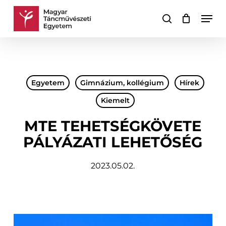
Skip
Men
to
keresés
Kosár
Kosár
main
bezárása
content
Egyetem
Gimnázium, kollégium
Hírek
Kiemelt
MTE TEHETSÉGKÖVETE
PÁLYÁZATI LEHETŐSÉG
2023.05.02.