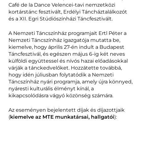
Café de la Dance Velencei-tavi nemzetközi
kortárstánc fesztivált, Erdélyi Táncháztalálkozót
és a XII. Egri Stúdiószínházi Táncfesztivált.
A Nemzeti Táncszínház programjait Ertl Péter a
Nemzeti Táncszínház igazgatója mutatta be,
kiemelve, hogy április 27-én indult a Budapest
Táncfesztivál, és egészen május 6-ig két neves
külföldi együttessel és nívós hazai előadásokkal
várják a tánckedvelőket. Hozzátette továbbá,
hogy idén júliusban folytatódik a Nemzeti
Táncszínház nyári programja, amely újra könnyed,
nyáresti kulturális élményt kínál, a
kikapcsolódásra vágyó közönség számára.
Az eseményen bejelentett díjak és díjazottjaik
(
kiemelve az MTE munkatársai, hallgatói
):