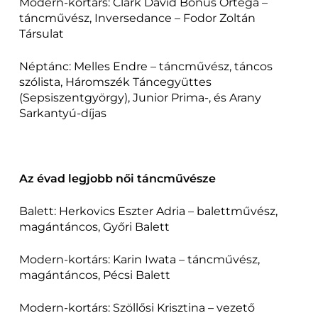
Modern-kortárs: Clark David Bonus Ortega –
táncművész, Inversedance – Fodor Zoltán
Társulat
Néptánc: Melles Endre – táncművész, táncos
szólista, Háromszék Táncegyüttes
(Sepsiszentgyörgy), Junior Prima-, és Arany
Sarkantyú-díjas
Az évad legjobb női táncművésze
Balett: Herkovics Eszter Adria – balettművész,
magántáncos, Győri Balett
Modern-kortárs: Karin Iwata – táncművész,
magántáncos, Pécsi Balett
Modern-kortárs: Szöllősi Krisztina – vezető