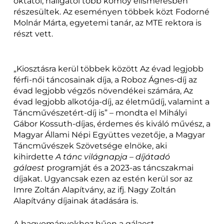
oktatói, hallgatói több komoy elismerésben
részesültek. Az eseményen többek közt Fodorné
Molnár Márta, egyetemi tanár, az MTE rektora is
részt vett.
„Kiosztásra kerül többek között Az évad legjobb
férfi-női táncosainak díja, a Roboz Ágnes-díj az
évad legjobb végzős növendékei számára, Az
évad legjobb alkotója-díj, az életműdíj, valamint a
Táncművészetért-díj is” – mondta el Mihályi
Gábor Kossuth-díjas, érdemes és kiváló művész, a
Magyar Állami Népi Együttes vezetője, a Magyar
Táncművészek Szövetsége elnöke, aki
kihirdette
A tánc világnapja – díjátadó
gálaest
programját és a 2023-as táncszakmai
díjakat. Ugyancsak ezen az estén kerül sor az
Imre Zoltán Alapítvány, az ifj. Nagy Zoltán
Alapítvány díjainak átadására is.
A hagyományokhoz hűen a gálaest