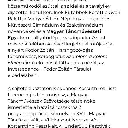
közreműködői ezúttal is az idei és a tavalyi év
díjazottai közül kerülnek ki, többek között a Győri
Balett, a Magyar Állami Népi Együttes, a Pécsi
Művészeti Gimnázium és Szakgimnázium
növendékei és a
Magyar Táncművészeti
Egyetem
hallgatói lépnek színpadra. Az est
második felében Az évad legjobb alkotója-díjat
elnyert Fodor Zoltán, Harangozó-díjas
táncművész, koreográfus
Szerelem a kolera
idején
című előadását láthatják a nézők az
Inversedance – Fodor Zoltán Társulat
előadásában.
A sajtótájékoztatón Kiss János, Kossuth- és Liszt
Ferenc-díjas táncművész, a Magyar
Táncművészek Szövetsége társelnöke
ismertette a hazai táncszakma 3
programnaptárját, kiemelve a XVIII. Magyar
Táncfesztivált, a VI. Horizont Nemzetközi
Kortárstánc Fesztivált, 4. Under500 Fesztivált,