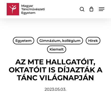
Skip
Men
to
keresés
Kosár
Kosár
main
bezárása
content
Egyetem
Gimnázium, kollégium
Hírek
Kiemelt
AZ MTE HALLGATÓIT,
OKTATÓIT IS DÍJAZTÁK A
TÁNC VILÁGNAPJÁN
2023.05.03.