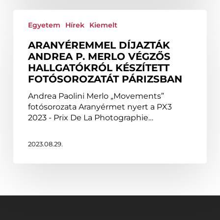
Aranyéremmel
díjazták
Egyetem
Hírek
Kiemelt
Andrea
ARANYÉREMMEL DÍJAZTÁK
P.
ANDREA P. MERLO VÉGZŐS
Merlo
HALLGATÓKRÓL KÉSZÍTETT
végzős
FOTÓSOROZATÁT PÁRIZSBAN
hallgatókról
készített
Andrea Paolini Merlo „Movements”
fotósorozatát
fotósorozata Aranyérmet nyert a PX3
Párizsban
2023 - Prix De La Photographie…
2023.08.29.