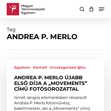
Skip
Men
to
keresés
Kosár
Kosár
main
bezárása
content
Tag
ANDREA P. MERLO
Andrea
P.
Egyetem
Kiemelt
Uncategorized @hu
Merlo
ANDREA P. MERLO ÚJABB
újabb
ELSŐ DÍJA A „MOVEMENTS”
első
CÍMŰ FOTÓSOROZATTAL
díja
a
Ismét rangos elismerésben részesült
„Movements”
Andrea P. Merlo fotóművész,
című
balettmester, aki a „Movements” című