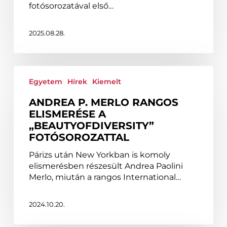
fotósorozattal
fotósorozatával első…
2025.08.28.
Andrea
P.
Egyetem
Hírek
Kiemelt
Merlo
ANDREA P. MERLO RANGOS
rangos
ELISMERÉSE A
elismerése
„BEAUTYOFDIVERSITY”
a
FOTÓSOROZATTAL
„BeautyOfDiversity”
fotósorozattal
Párizs után New Yorkban is komoly
elismerésben részesült Andrea Paolini
Merlo, miután a rangos International…
2024.10.20.