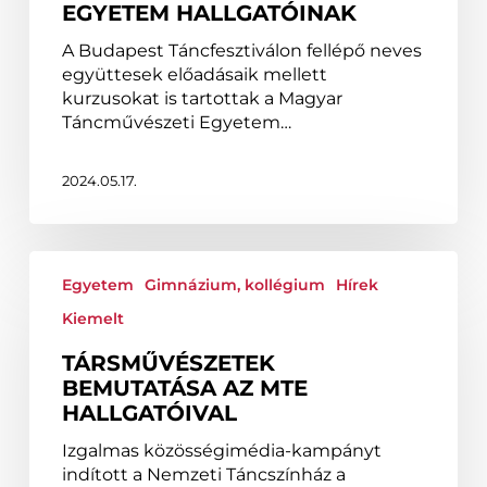
Egyetem
EGYETEM HALLGATÓINAK
hallgatóinak
A Budapest Táncfesztiválon fellépő neves
együttesek előadásaik mellett
kurzusokat is tartottak a Magyar
Táncművészeti Egyetem…
2024.05.17.
Társművészetek
bemutatása
Egyetem
Gimnázium, kollégium
Hírek
az
Kiemelt
MTE
hallgatóival
TÁRSMŰVÉSZETEK
BEMUTATÁSA AZ MTE
HALLGATÓIVAL
Izgalmas közösségimédia-kampányt
indított a Nemzeti Táncszínház a