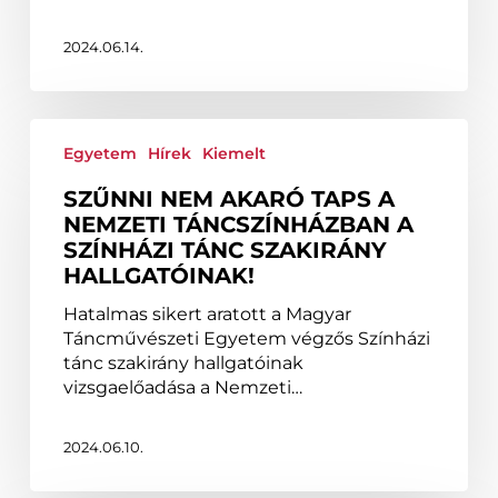
2024.06.14.
Szűnni
nem
Egyetem
Hírek
Kiemelt
akaró
SZŰNNI NEM AKARÓ TAPS A
taps
NEMZETI TÁNCSZÍNHÁZBAN A
a
SZÍNHÁZI TÁNC SZAKIRÁNY
Nemzeti
HALLGATÓINAK!
Táncszínházban
a
Hatalmas sikert aratott a Magyar
Színházi
Táncművészeti Egyetem végzős Színházi
tánc
tánc szakirány hallgatóinak
szakirány
vizsgaelőadása a Nemzeti…
hallgatóinak!
2024.06.10.