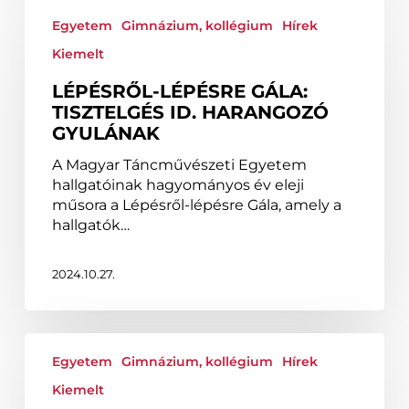
Lépésről-
lépésre
Egyetem
Gimnázium, kollégium
Hírek
Gála:
Kiemelt
Tisztelgés
id.
LÉPÉSRŐL-LÉPÉSRE GÁLA:
Harangozó
TISZTELGÉS ID. HARANGOZÓ
Gyulának
GYULÁNAK
A Magyar Táncművészeti Egyetem
hallgatóinak hagyományos év eleji
műsora a Lépésről-lépésre Gála, amely a
hallgatók…
2024.10.27.
Ismét
a
Egyetem
Gimnázium, kollégium
Hírek
balett
Kiemelt
fővárosa