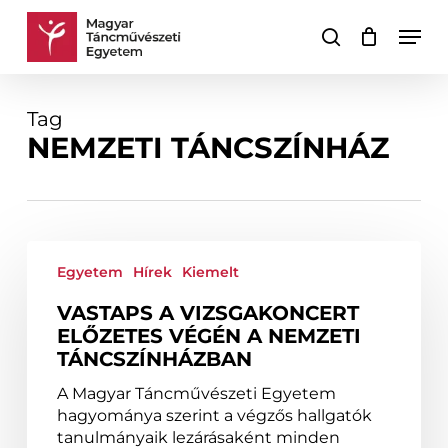
Skip
Men
to
keresés
Kosár
Kosár
main
bezárása
content
Tag
NEMZETI TÁNCSZÍNHÁZ
Vastaps
a
Egyetem
Hírek
Kiemelt
Vizsgakoncert
VASTAPS A VIZSGAKONCERT
előzetes
ELŐZETES VÉGÉN A NEMZETI
végén
TÁNCSZÍNHÁZBAN
a
Nemzeti
A Magyar Táncművészeti Egyetem
Táncszínházban
hagyománya szerint a végzős hallgatók
tanulmányaik lezárásaként minden