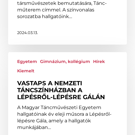
társművészetek bemutatására, Tánc-
műterem címmel. A színvonalas
sorozatba hallgatóink…
2024.03.13.
Vastaps
a
Egyetem
Gimnázium, kollégium
Hírek
Nemzeti
Kiemelt
Táncszínházban
a
VASTAPS A NEMZETI
Lépésről-
TÁNCSZÍNHÁZBAN A
lépésre
LÉPÉSRŐL-LÉPÉSRE GÁLÁN
Gálán
A Magyar Táncművészeti Egyetem
hallgatóinak év eleji műsora a Lépésről-
lépésre Gála, amely a hallgatók
munkájában…