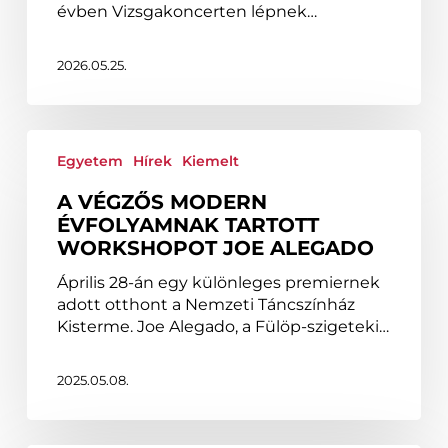
évben Vizsgakoncerten lépnek…
2026.05.25.
A
végzős
Egyetem
Hírek
Kiemelt
modern
A VÉGZŐS MODERN
évfolyamnak
ÉVFOLYAMNAK TARTOTT
tartott
WORKSHOPOT JOE ALEGADO
workshopot
Joe
Április 28-án egy különleges premiernek
Alegado
adott otthont a Nemzeti Táncszínház
Kisterme. Joe Alegado, a Fülöp-szigeteki…
2025.05.08.