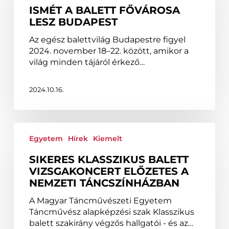
lesz
ISMÉT A BALETT FŐVÁROSA
Budapest
LESZ BUDAPEST
Az egész balettvilág Budapestre figyel
2024. november 18–22. között, amikor a
világ minden tájáról érkező…
2024.10.16.
Sikeres
klasszikus
Egyetem
Hírek
Kiemelt
balett
SIKERES KLASSZIKUS BALETT
vizsgakoncert
VIZSGAKONCERT ELŐZETES A
előzetes
NEMZETI TÁNCSZÍNHÁZBAN
a
Nemzeti
A Magyar Táncművészeti Egyetem
Táncszínházban
Táncművész alapképzési szak Klasszikus
balett szakirány végzős hallgatói - és az…