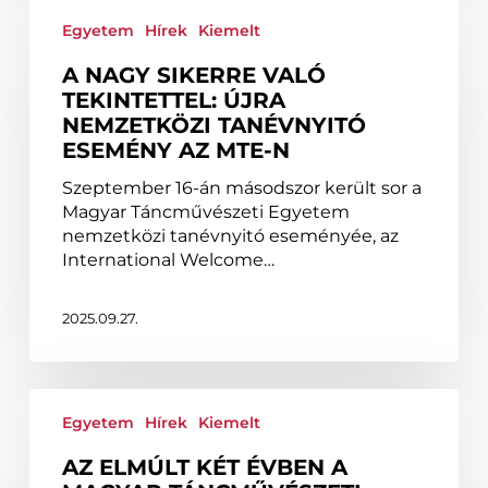
A
nagy
Egyetem
Hírek
Kiemelt
sikerre
A NAGY SIKERRE VALÓ
való
TEKINTETTEL: ÚJRA
tekintettel:
NEMZETKÖZI TANÉVNYITÓ
Újra
ESEMÉNY AZ MTE-N
nemzetközi
tanévnyitó
Szeptember 16-án másodszor került sor a
esemény
Magyar Táncművészeti Egyetem
az
nemzetközi tanévnyitó eseményée, az
MTE-
International Welcome…
n
2025.09.27.
Az
elmúlt
Egyetem
Hírek
Kiemelt
két
AZ ELMÚLT KÉT ÉVBEN A
évben