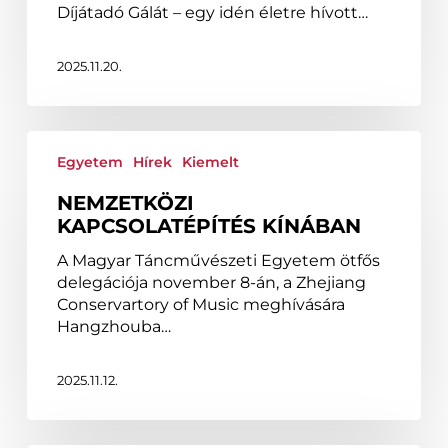
Gálán
Díjátadó Gálát – egy idén életre hívott…
2025.11.20.
Nemzetközi
kapcsolatépítés
Egyetem
Hírek
Kiemelt
Kínában
NEMZETKÖZI
KAPCSOLATÉPÍTÉS KÍNÁBAN
A Magyar Táncművészeti Egyetem ötfős
delegációja november 8-án, a Zhejiang
Conservartory of Music meghívására
Hangzhouba…
2025.11.12.