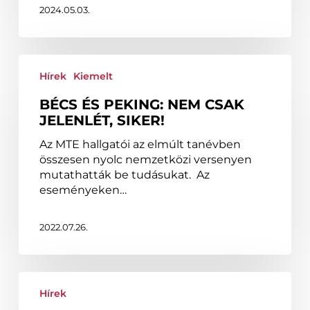
2024.05.03.
Bécs
és
Hírek
Kiemelt
Peking:
BÉCS ÉS PEKING: NEM CSAK
Nem
JELENLÉT, SIKER!
csak
jelenlét,
Az MTE hallgatói az elmúlt tanévben
siker!
összesen nyolc nemzetközi versenyen
mutathatták be tudásukat. Az
eseményeken…
2022.07.26.
Az
MTE
Hírek
múltjához