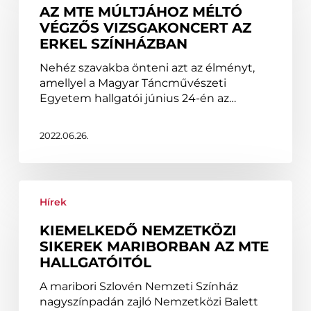
AZ MTE MÚLTJÁHOZ MÉLTÓ
méltó
VÉGZŐS VIZSGAKONCERT AZ
végzős
ERKEL SZÍNHÁZBAN
vizsgakoncert
az
Nehéz szavakba önteni azt az élményt,
Erkel
amellyel a Magyar Táncművészeti
Színházban
Egyetem hallgatói június 24-én az…
2022.06.26.
Kiemelkedő
nemzetközi
Hírek
sikerek
KIEMELKEDŐ NEMZETKÖZI
Mariborban
SIKEREK MARIBORBAN AZ MTE
az
HALLGATÓITÓL
MTE
hallgatóitól
A maribori Szlovén Nemzeti Színház
nagyszínpadán zajló Nemzetközi Balett