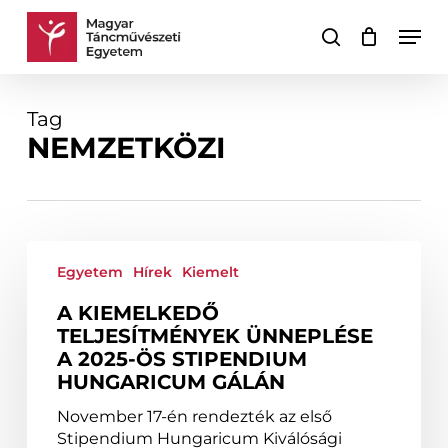
Skip
Men
to
keresés
Kosár
Kosár
main
bezárása
content
Tag
NEMZETKÖZI
A
kiemelkedő
Egyetem
Hírek
Kiemelt
teljesítmények
A KIEMELKEDŐ
ünneplése
TELJESÍTMÉNYEK ÜNNEPLÉSE
a
A 2025-ÖS STIPENDIUM
2025-
HUNGARICUM GÁLÁN
ös
Stipendium
November 17-én rendezték az első
Hungaricum
Stipendium Hungaricum Kiválósági