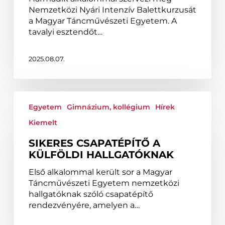
Nyári
Nemzetközi Nyári Intenzív Balettkurzusát
Intenzív
a Magyar Táncművészeti Egyetem. A
Balettkurzusán
tavalyi esztendőt…
2025.08.07.
Sikeres
csapatépítő
Egyetem
Gimnázium, kollégium
Hírek
a
Kiemelt
külföldi
hallgatóknak
SIKERES CSAPATÉPÍTŐ A
KÜLFÖLDI HALLGATÓKNAK
Első alkalommal került sor a Magyar
Táncművészeti Egyetem nemzetközi
hallgatóknak szóló csapatépítő
rendezvényére, amelyen a…