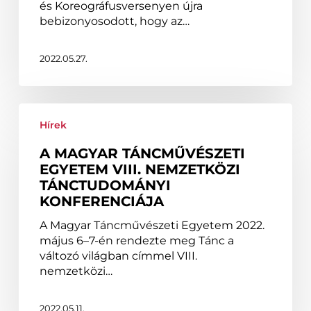
és Koreográfusversenyen újra
bebizonyosodott, hogy az…
2022.05.27.
A
Magyar
Hírek
Táncművészeti
A MAGYAR TÁNCMŰVÉSZETI
Egyetem
EGYETEM VIII. NEMZETKÖZI
VIII.
TÁNCTUDOMÁNYI
nemzetközi
KONFERENCIÁJA
tánctudományi
konferenciája
A Magyar Táncművészeti Egyetem 2022.
május 6–7-én rendezte meg Tánc a
változó világban címmel VIII.
nemzetközi…
2022.05.11.