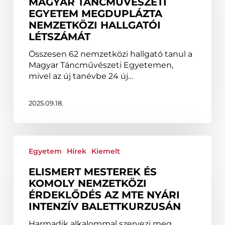
MAGYAR TÁNCMŰVÉSZETI
a
EGYETEM MEGDUPLÁZTA
Magyar
NEMZETKÖZI HALLGATÓI
Táncművészeti
LÉTSZÁMÁT
Egyetem
megduplázta
Összesen 62 nemzetközi hallgató tanul a
nemzetközi
Magyar Táncművészeti Egyetemen,
hallgatói
mivel az új tanévbe 24 új…
létszámát
2025.09.18.
Elismert
mesterek
Egyetem
Hírek
Kiemelt
és
ELISMERT MESTEREK ÉS
komoly
KOMOLY NEMZETKÖZI
nemzetközi
ÉRDEKLŐDÉS AZ MTE NYÁRI
érdeklődés
INTENZÍV BALETTKURZUSÁN
az
MTE
Harmadik alkalommal szervezi meg