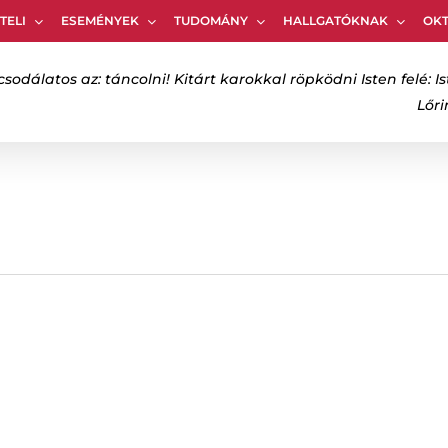
TELI
ESEMÉNYEK
TUDOMÁNY
HALLGATÓKNAK
OK
Kosár
csodálatos az: táncolni! Kitárt karokkal röpködni Isten felé: Is
Lőr
bezáráshoz