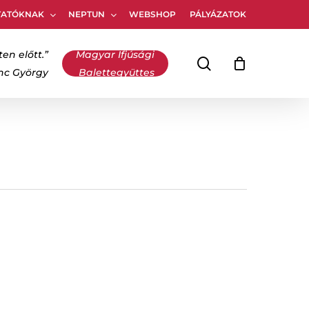
TATÓKNAK
NEPTUN
WEBSHOP
PÁLYÁZATOK
Kosár
bezárása
ten előtt.”
Magyar Ifjúsági
keresés
inc György
Balettegyüttes