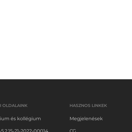
I OLDALAINK
HASZNOS LINKEK
ium és kollégium
Megjelenések
.2.15-21-2022-00014
CG